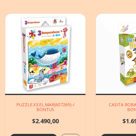
PUZZLE.X3.EL.MAR(607269)-/
CASITA ROBA
BONTUS
BON
$2.490,00
$1.6