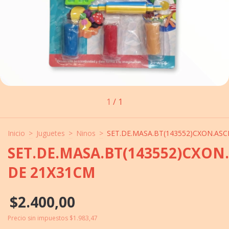
1
/
1
Inicio
>
Juguetes
>
Ninos
>
SET.DE.MASA.BT(143552)CXON.AS
SET.DE.MASA.BT(143552)CXON
DE 21X31CM
$2.400,00
Precio sin impuestos
$1.983,47