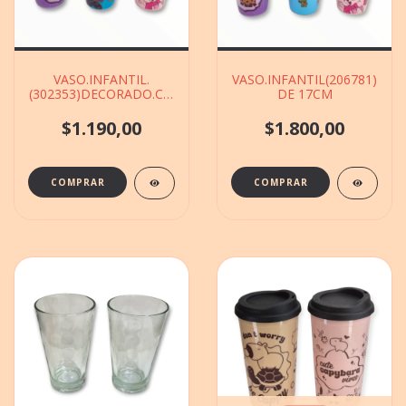
VASO.INFANTIL.
VASO.INFANTIL(206781)D
(302353)DECORADO.CON.SORVETE
DE 17CM
DE 13CM
$1.190,00
$1.800,00