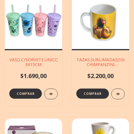
VASO.C/SORVETE.UNICORNIO(7597)VS.COLORES
TAZAS.SUBLIMADAS(1000.1)
9X15CM
CHIMPANZINI
BANANINI
VS.MODELOS DE
$1.690,00
$2.200,00
9X10CM