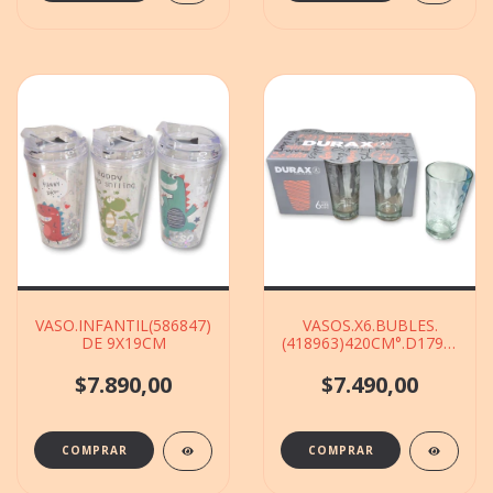
VASO.INFANTIL(586847)
VASOS.X6.BUBLES.
DE 9X19CM
(418963)420CM°.D179.CAJA
DE 7X14CM
$7.890,00
$7.490,00