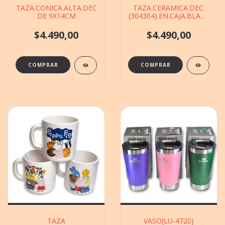
TAZA.CONICA.ALTA.DEC(306306)CERAMICA
TAZA.CERAMICA.DEC.
DE 9X14CM
(304304).EN.CAJA.BLANCA
DE 11X18CM
$4.490,00
$4.490,00
TAZA
VASO(LU-4720)