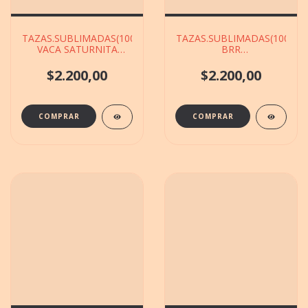
TAZAS.SUBLIMADAS(1000.1)LA
TAZAS.SUBLIMADAS(1000.1
VACA SATURNITA
BRR
VS.MODELOS DE
PATAPIMVS.MODELOS
9X10CM
DE 9X10CM
$2.200,00
$2.200,00