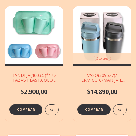
2 colores
BANDEJA(4603.5)*/ +2
VASO(309527)/
TAZAS PLAST.COLOR
TERMICO C/MANIJA EN
DE 18X30CM
CAJA DE 8X17CM
$2.900,00
$14.890,00
COMPRAR