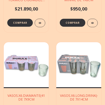
EN CAJA DE 11X19CM
$21.890,00
$950,00
COMPRAR
VASOS.X6.DIAMANTE(411742)250CM°D170.DURAX
VASOS.X6.LONG.DRINK(4189
DE 7X9CM
DE 7X14CM