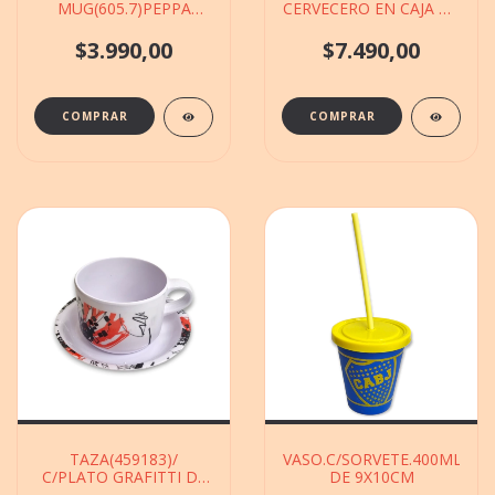
MUG(605.7)PEPPA
CERVECERO EN CAJA DE
PIG/SURTIDAS.CERAMICA
9X17CM
DE 9X9CM
$3.990,00
$7.490,00
TAZA(459183)/
VASO.C/SORVETE.400ML(80
C/PLATO GRAFITTI DE
DE 9X10CM
9X13CM