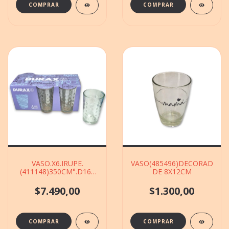
VASO.X6.IRUPE.
VASO(485496)DECORADO
(411148)350CM°.D166
DE 8X12CM
DE 7X13CM
$7.490,00
$1.300,00