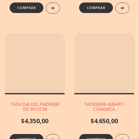
TAZA.DIA.DEL.PADRE(600.3)CERAMICA.DECORADA
TAZAS(600.4)BART/
DE 9X12CM
CERAMICA
DECO.BASE.BOCA DE
9X12CM
$4.350,00
$4.650,00