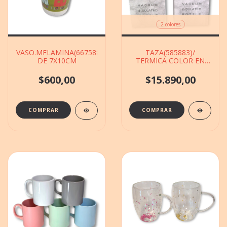
2 colores
VASO.MELAMINA(667588)TREN.INFANTIL
TAZA(585883)/
DE 7X10CM
TERMICA COLOR EN
CAJA DE 11X12CM
$600,00
$15.890,00
COMPRAR