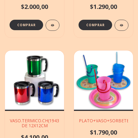
$2.000,00
$1.290,00
VASO.TERMICO.CH(194388)EN,CAJITA
PLATO+VASO+SORBETE(5017
DE 12X12CM
$1.790,00
$4.100,00