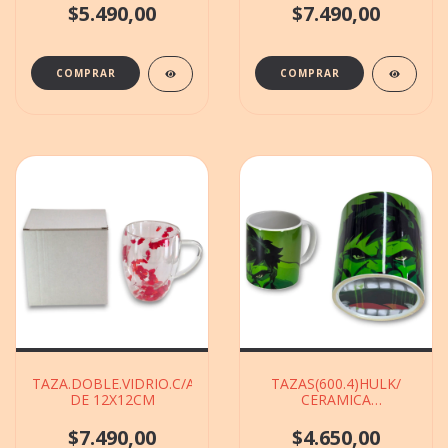
$5.490,00
$7.490,00
TAZA.DOBLE.VIDRIO.C/ASA(101765)FLORES.2.COLOR
TAZAS(600.4)HULK/
DE 12X12CM
CERAMICA
DECO.BASE.BOCA DE
9X12CM
$7.490,00
$4.650,00