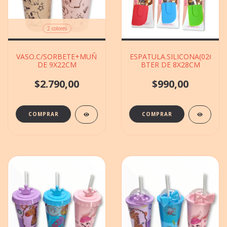
2 colores
VASO.C/SORBETE+MUÑECO(500205)CAPIBARA.VS.COLORES
ESPATULA.SILICONA(026052
DE 9X22CM
BTER DE 8X28CM
$2.790,00
$990,00
COMPRAR