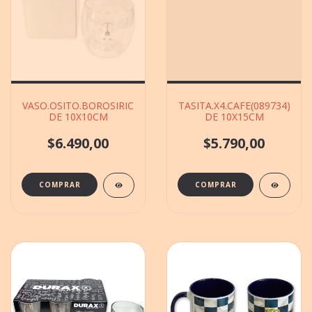
VASO.OSITO.BOROSIRICATO(100011)EN.CAJITA
TASITA.X4.CAFE(089734)EN.
DE 10X10CM
DE 10X15CM
$6.490,00
$5.790,00