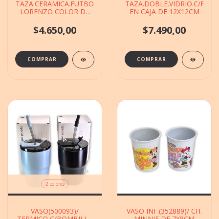
TAZA.CERAMICA.FUTBOL(600.6)SAN
TAZA.DOBLE.VIDRIO.C/FLOR
LORENZO COLOR DE
EN CAJA DE 12X12CM
9X12CM
$4.650,00
$7.490,00
2 colores
VASO(500093)/
VASO INF.(352889)/ CH.
TERMICO C/BOMBILLA
MINNIE DE 7X8CM