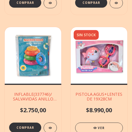
SIN STOCK
INFLABLE(337746)/
PISTOLA.AGUS+LENTES(7557
SALVAVIDAS ANILLO
DE 19X28CM
MARINO DE 50CM
$2.750,00
$8.990,00
VER