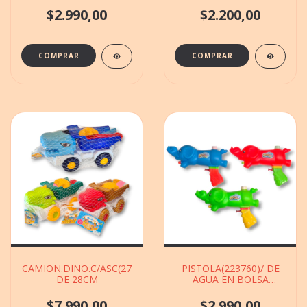
$2.990,00
$2.200,00
CAMION.DINO.C/ASC(271815)DE.PLAYA.RED
PISTOLA(223760)/ DE
DE 28CM
AGUA EN BOLSA
ELEFANTE DE 16X24CM
$7.990,00
$2.990,00