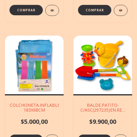
COLCHONETA.INFLABLE(133224)VS.COLORES
BALDE.PATITO-
183X68CM
C/ASC(297235)EN.RED
DE 35CM
$5.000,00
$9.900,00