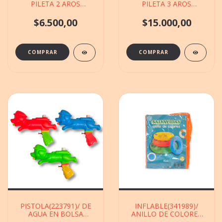
PILETA 2 AROS
PILETA 3 AROS
62X17CM
100X22CM
$6.500,00
$15.000,00
PISTOLA(223791)/ DE
INFLABLE(341989)/
AGUA EN BOLSA
ANILLO DE COLORES
PERRO DE 16X24CM
DE 60CM