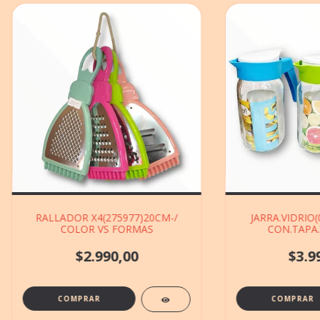
RALLADOR X4(275977)20CM-/
JARRA.VIDRIO(
COLOR VS FORMAS
CON.TAPA
$2.990,00
$3.9